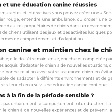
n et une éducation canine réussies
 amusantes et interactives, vous pouvez créer une « Social
lier rouge, entendre une ambulance, ou croiser une 
ec d’autres propriétaires de chiots dans un environnement
e chiens utilisent des jeux et des activités ludiques pour 
n termes de comportement et d’adaptation.
ion canine et maintien chez le ch
sensible; elle doit être maintenue, enrichie et complétée
es acquis, d’adapter le chien à de nouvelles situations
ne bonne relation avec votre assurance chien en évitant
e de s’adapter à différents environnements et de gérer
tre si leur chien a suivi une éducation canine continue.
s à la fin de la période sensible ?
finit pas entièrement le comportement futur du chien. La 
 le chien à de nouvelles expériences et de prévenir la 