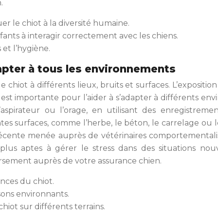
.
er le chiot à la diversité humaine.
ants à interagir correctement avec les chiens.
s et l’hygiène.
apter à tous les environnements
 chiot à différents lieux, bruits et surfaces. L’expositi
 est importante pour l’aider à s’adapter à différents env
s, l’aspirateur ou l’orage, en utilisant des enregist
entes surfaces, comme l’herbe, le béton, le carrelage ou
 récente menée auprès de vétérinaires comportementalis
plus aptes à gérer le stress dans des situations nouv
rsement auprès de votre assurance chien.
ences du chiot.
 sons environnants.
iot sur différents terrains.