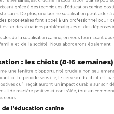
 8 et 16 semaines, est cruciale, la socialisation doit se pou
s existent grâce à des techniques d’éducation canine posit
ste canin. De plus, une bonne socialisation peut aider à
des propriétaires font appel à un professionnel pour
ait éviter des situations problématiques et des dépenses
s clés de la socialisation canine, en vous fournissant de
mille et de la société. Nous aborderons également l’
sation : les chiots (8-16 semaines
mme une fenêtre d’opportunité cruciale non seulement p
rant cette période sensible, le cerveau du chiot est pa
 positives qu’il reçoit auront un impact durable sur son 
timuli de manière positive et contrôlée, tout en commenç
es cours.
 de l’éducation canine