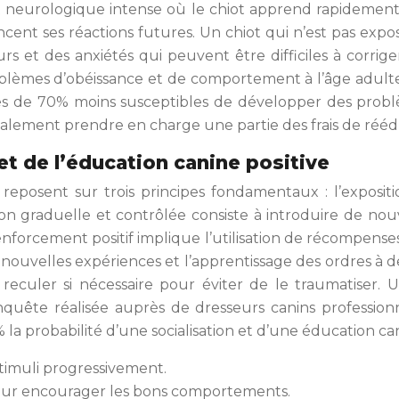
 neurologique intense où le chiot apprend rapidement 
ent ses réactions futures. Un chiot qui n’est pas exp
 et des anxiétés qui peuvent être difficiles à corrig
blèmes d’obéissance et de comportement à l’âge adult
rès de 70% moins susceptibles de développer des pro
alement prendre en charge une partie des frais de rééd
 et de l’éducation canine positive
ve reposent sur trois principes fondamentaux : l’exposi
tion graduelle et contrôlée consiste à introduire de n
 renforcement positif implique l’utilisation de récompense
nouvelles expériences et l’apprentissage des ordres à de
 reculer si nécessaire pour éviter de le traumatiser.
enquête réalisée auprès de dresseurs canins professionn
la probabilité d’une socialisation et d’une éducation can
stimuli progressivement.
pour encourager les bons comportements.