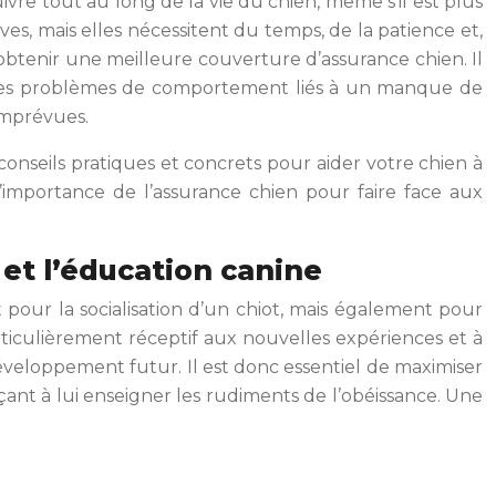
rsuivre tout au long de la vie du chien, même s’il est plus
ives, mais elles nécessitent du temps, de la patience et,
 obtenir une meilleure couverture d’assurance chien. Il
 des problèmes de comportement liés à un manque de
 imprévues.
s conseils pratiques et concrets pour aider votre chien à
importance de l’assurance chien pour faire face aux
) et l’éducation canine
our la socialisation d’un chiot, mais également pour
rticulièrement réceptif aux nouvelles expériences et à
développement futur. Il est donc essentiel de maximiser
ant à lui enseigner les rudiments de l’obéissance. Une