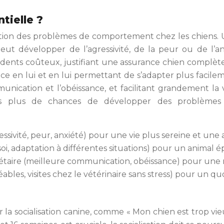
tielle ?
ention des problèmes de comportement chez les chiens. U
ut développer de l’agressivité, de la peur ou de l’anx
ents coûteux, justifiant une assurance chien complète. 
e en lui et en lui permettant de s’adapter plus facilemen
mmunication et l’obéissance, et facilitant grandement 
fois plus de chances de développer des problèmes
vité, peur, anxiété) pour une vie plus sereine et une as
i, adaptation à différentes situations) pour un animal é
iétaire (meilleure communication, obéissance) pour une 
bles, visites chez le vétérinaire sans stress) pour un quo
la socialisation canine, comme « Mon chien est trop vieux