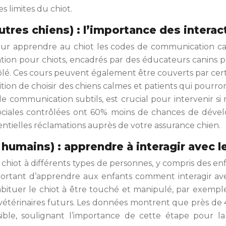
s limites du chiot.
autres chiens) : l’importance des interac
e pour apprendre au chiot les codes de communication c
isation pour chiots, encadrés par des éducateurs canins 
lé. Ces cours peuvent également être couverts par cert
ion de choisir des chiens calmes et patients qui pourron
communication subtils, est crucial pour intervenir si néc
sociales contrôlées ont 60% moins de chances de dévelop
otentielles réclamations auprès de votre assurance chien.
s humains) : apprendre à interagir avec 
e chiot à différents types de personnes, y compris des e
mportant d’apprendre aux enfants comment interagir av
ituer le chiot à être touché et manipulé, par exemple 
ins vétérinaires futurs. Les données montrent que près 
ensible, soulignant l’importance de cette étape pour 