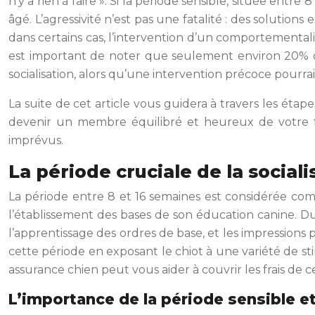
n’y a rien à faire ». Si la période sensible, située entre
âgé. L’agressivité n’est pas une fatalité : des solution
dans certains cas, l’intervention d’un comportementali
est important de noter que seulement environ 20% 
socialisation, alors qu’une intervention précoce pourr
La suite de cet article vous guidera à travers les étape
devenir un membre équilibré et heureux de votre fa
imprévus.
La période cruciale de la sociali
La période entre 8 et 16 semaines est considérée co
l’établissement des bases de son éducation canine. Du
l’apprentissage des ordres de base, et les impressions
cette période en exposant le chiot à une variété de s
assurance chien peut vous aider à couvrir les frais de c
L’importance de la période sensible et